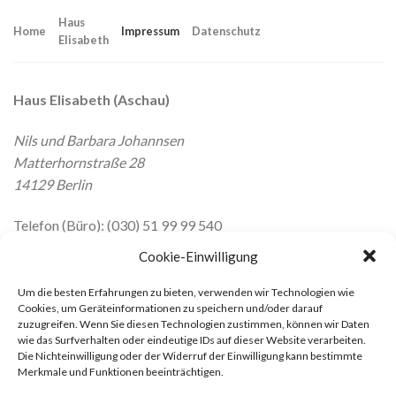
Skip
Haus
to
Home
Impressum
Datenschutz
Elisabeth
content
Haus Elisabeth (Aschau)
Nils und Barbara Johannsen
Matterhornstraße 28
14129 Berlin
Telefon (Büro): (030) 51 99 99 540
Fax: (030) 51 99 99 549
Cookie-Einwilligung
Email: nils.johannsen@berlin.de
Um die besten Erfahrungen zu bieten, verwenden wir Technologien wie
Designed by
Finn Schulte
Cookies, um Geräteinformationen zu speichern und/oder darauf
zuzugreifen. Wenn Sie diesen Technologien zustimmen, können wir Daten
wie das Surfverhalten oder eindeutige IDs auf dieser Website verarbeiten.
Die Nichteinwilligung oder der Widerruf der Einwilligung kann bestimmte
Merkmale und Funktionen beeinträchtigen.