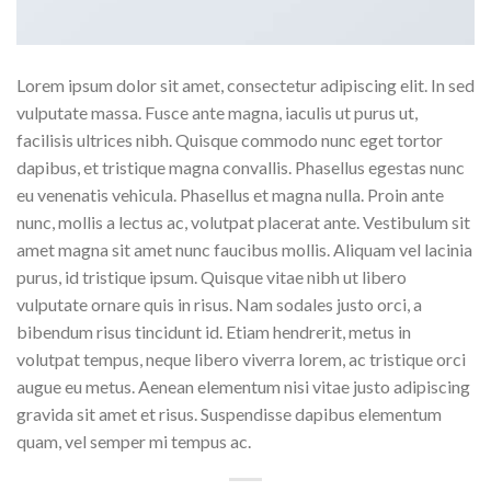
Lorem ipsum dolor sit amet, consectetur adipiscing elit. In sed
vulputate massa. Fusce ante magna, iaculis ut purus ut,
facilisis ultrices nibh. Quisque commodo nunc eget tortor
dapibus, et tristique magna convallis. Phasellus egestas nunc
eu venenatis vehicula. Phasellus et magna nulla. Proin ante
nunc, mollis a lectus ac, volutpat placerat ante. Vestibulum sit
amet magna sit amet nunc faucibus mollis. Aliquam vel lacinia
purus, id tristique ipsum. Quisque vitae nibh ut libero
vulputate ornare quis in risus. Nam sodales justo orci, a
bibendum risus tincidunt id. Etiam hendrerit, metus in
volutpat tempus, neque libero viverra lorem, ac tristique orci
augue eu metus. Aenean elementum nisi vitae justo adipiscing
gravida sit amet et risus. Suspendisse dapibus elementum
quam, vel semper mi tempus ac.