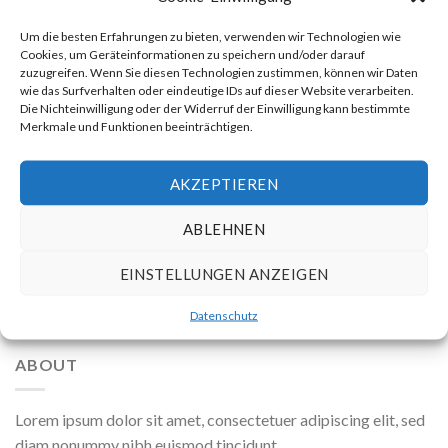
Um die besten Erfahrungen zu bieten, verwenden wir Technologien wie
Cookies, um Geräteinformationen zu speichern und/oder darauf
zuzugreifen. Wenn Sie diesen Technologien zustimmen, können wir Daten
Website
wie das Surfverhalten oder eindeutige IDs auf dieser Website verarbeiten.
Die Nichteinwilligung oder der Widerruf der Einwilligung kann bestimmte
Merkmale und Funktionen beeinträchtigen.
Meinen Namen, meine E-Mail-Adresse und meine
AKZEPTIEREN
Website in diesem Browser für die nächste
Kommentierung speichern.
ABLEHNEN
EINSTELLUNGEN ANZEIGEN
Datenschutz
ABOUT
Lorem ipsum dolor sit amet, consectetuer adipiscing elit, sed
diam nonummy nibh euismod tincidunt.