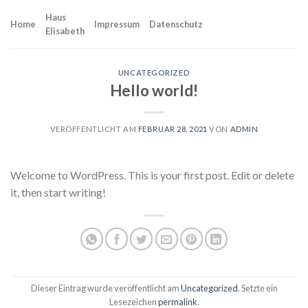
Skip
Haus
to
Home
Impressum
Datenschutz
Elisabeth
content
UNCATEGORIZED
Hello world!
VERÖFFENTLICHT AM
FEBRUAR 28, 2021
VON
ADMIN
Welcome to WordPress. This is your first post. Edit or delete
it, then start writing!
Dieser Eintrag wurde veröffentlicht am
Uncategorized
. Setzte ein
Lesezeichen
permalink
.