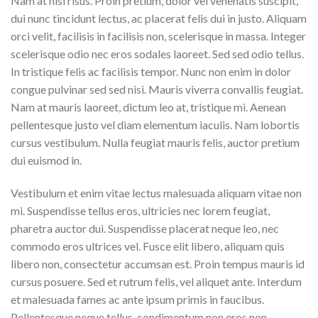
Nam at nisi risus. Proin pretium, dolor vel venenatis suscipit,
dui nunc tincidunt lectus, ac placerat felis dui in justo. Aliquam
orci velit, facilisis in facilisis non, scelerisque in massa. Integer
scelerisque odio nec eros sodales laoreet. Sed sed odio tellus.
In tristique felis ac facilisis tempor. Nunc non enim in dolor
congue pulvinar sed sed nisi. Mauris viverra convallis feugiat.
Nam at mauris laoreet, dictum leo at, tristique mi. Aenean
pellentesque justo vel diam elementum iaculis. Nam lobortis
cursus vestibulum. Nulla feugiat mauris felis, auctor pretium
dui euismod in.
Vestibulum et enim vitae lectus malesuada aliquam vitae non
mi. Suspendisse tellus eros, ultricies nec lorem feugiat,
pharetra auctor dui. Suspendisse placerat neque leo, nec
commodo eros ultrices vel. Fusce elit libero, aliquam quis
libero non, consectetur accumsan est. Proin tempus mauris id
cursus posuere. Sed et rutrum felis, vel aliquet ante. Interdum
et malesuada fames ac ante ipsum primis in faucibus.
Pellentesque neque tellus, condimentum non eros non,