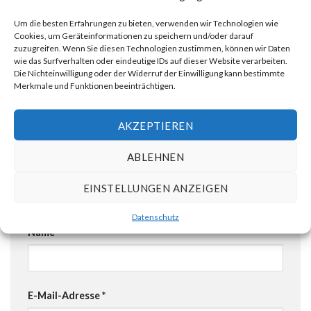
Um die besten Erfahrungen zu bieten, verwenden wir Technologien wie
Cookies, um Geräteinformationen zu speichern und/oder darauf
Schreibe einen Kommentar
zuzugreifen. Wenn Sie diesen Technologien zustimmen, können wir Daten
wie das Surfverhalten oder eindeutige IDs auf dieser Website verarbeiten.
Deine E-Mail-Adresse wird nicht veröffentlicht.
Die Nichteinwilligung oder der Widerruf der Einwilligung kann bestimmte
Merkmale und Funktionen beeinträchtigen.
Erforderliche Felder sind mit
*
markiert
Kommentar
*
AKZEPTIEREN
ABLEHNEN
EINSTELLUNGEN ANZEIGEN
Datenschutz
Name
*
E-Mail-Adresse
*