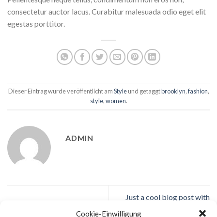
consectetur auctor lacus. Curabitur malesuada odio eget elit
egestas porttitor.
Dieser Eintrag wurde veröffentlicht am
Style
und getaggt
brooklyn
,
fashion
,
style
,
women
.
ADMIN
Just a cool blog post with
New Client Landed
Images
Cookie-Einwilligung