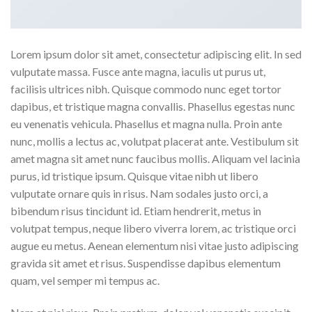
Lorem ipsum dolor sit amet, consectetur adipiscing elit. In sed
vulputate massa. Fusce ante magna, iaculis ut purus ut,
facilisis ultrices nibh. Quisque commodo nunc eget tortor
dapibus, et tristique magna convallis. Phasellus egestas nunc
eu venenatis vehicula. Phasellus et magna nulla. Proin ante
nunc, mollis a lectus ac, volutpat placerat ante. Vestibulum sit
amet magna sit amet nunc faucibus mollis. Aliquam vel lacinia
purus, id tristique ipsum. Quisque vitae nibh ut libero
vulputate ornare quis in risus. Nam sodales justo orci, a
bibendum risus tincidunt id. Etiam hendrerit, metus in
volutpat tempus, neque libero viverra lorem, ac tristique orci
augue eu metus. Aenean elementum nisi vitae justo adipiscing
gravida sit amet et risus. Suspendisse dapibus elementum
quam, vel semper mi tempus ac.